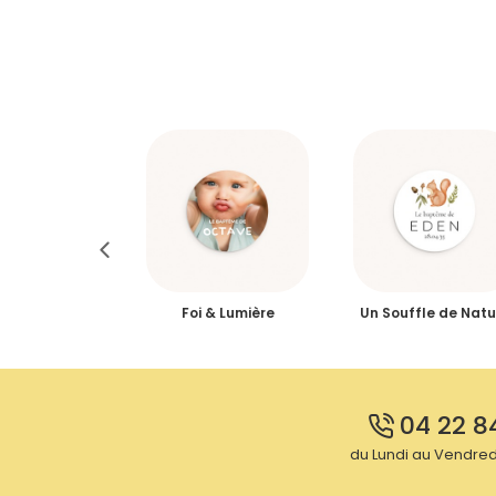
mour, tendres
Foi & Lumière
Un Souffle de Natu
aleines
04 22 8
du Lundi au Vendredi