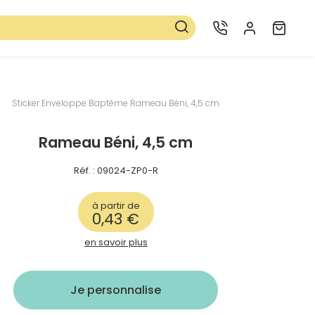
otre papèterie
Sticker Enveloppe Baptême Rameau Béni, 4,5 cm
Rameau Béni, 4,5 cm
 sont vérifiées avant impression.
Réf. : 09024-ZP0-R
à partir de
0,43 €
en savoir plus
Plus d’info