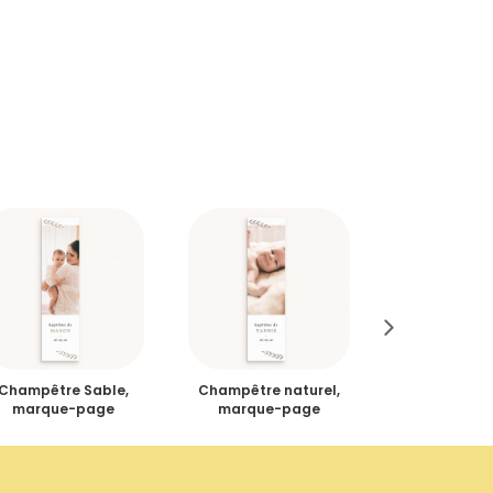
Champêtre Sable,
Champêtre naturel,
Nature Aquar
marque-page
marque-page
portrai