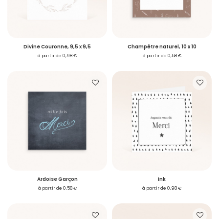
Divine Couronne, 9,5 x 9,5
Champêtre naturel, 10 x 10
à partir de 0,98 €
à partir de 0,58 €
Accéder à mon compte
Vous avez reçu un
échantillon
Voulez-vous passer commande ?
Je me connecte
Ardoise Garçon
Ink
à partir de 0,58 €
à partir de 0,98 €
Se connecter