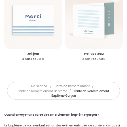
Je créé mon compte
Joli jour
Petit Bateau
à partir de 0,81 €
à partir de 0,98 €
Naissance
/
Carte de Remerciement
/
Carte de Remerciement Baptême
/
Carte de Remerciement
Baptême Garçon
S'inscrire
Quand envoyer une carte de remerciement baptême garçon ?
Le baptême de votre enfant est un des événements clés de sa vie, mais aussi