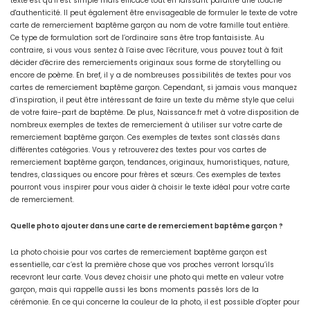
texte est qu’il est simple mais efficace tout en laissant paraître une touche
d'authenticité. Il peut également être envisageable de formuler le texte de votre
carte de remerciement baptême garçon au nom de votre famille tout entière.
Ce type de formulation sort de l’ordinaire sans être trop fantaisiste. Au
contraire, si vous vous sentez à l’aise avec l’écriture, vous pouvez tout à fait
décider d'écrire des remerciements originaux sous forme de storytelling ou
encore de poème. En bref, il y a de nombreuses possibilités de textes pour vos
cartes de remerciement baptême garçon. Cependant, si jamais vous manquez
d’inspiration, il peut être intéressant de faire un texte du même style que celui
de votre faire-part de baptême. De plus, Naissance.fr met à votre disposition de
nombreux exemples de textes de remerciement à utiliser sur votre carte de
remerciement baptême garçon. Ces exemples de textes sont classés dans
différentes catégories. Vous y retrouverez des textes pour vos cartes de
remerciement baptême garçon, tendances, originaux, humoristiques, nature,
tendres, classiques ou encore pour frères et sœurs. Ces exemples de textes
pourront vous inspirer pour vous aider à choisir le texte idéal pour votre carte
de remerciement.
Quelle photo ajouter dans une carte de remerciement baptême garçon ?
La photo choisie pour vos cartes de remerciement baptême garçon est
essentielle, car c’est la première chose que vos proches verront lorsqu’ils
recevront leur carte. Vous devez choisir une photo qui mette en valeur votre
garçon, mais qui rappelle aussi les bons moments passés lors de la
cérémonie. En ce qui concerne la couleur de la photo, il est possible d’opter pour