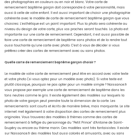
des photographies en couleurs ou en noir et blanc. Votre carte de
remerciement baptême garçon doit correspondre à votre personnalité, mais
aussi à celle de votre enfant. Il est aussi important de choisir une photographie
cohérente avec le modèle de carte de remerciement baptême garçon que vous
choisirez. L’esthétique est un point important. Plus la photo sera cohérente au
niveau du design de votre carte, plus vos proches seront touchés. La photo est
importante sur une carte de remerciement. Cependant, il est aussi possible de
faire une carte de remerciement de baptême sans photos et de la rendre tout
aussi touchante qu’une carte avec photo. C’est à vous de décider si vous
préférez créer des cartes de remerciement avec ou sans photos.
Quelle carte de remerciement baptême garçon choisir ?
Le modèle de votre carte de remerciement peut être en accord avec votre texte
et votre photo (si vous optez pour un modèle avec photo). Si votre texte est
plutôt classique, pourquoi ne pas opter pour un modèle simple ? Naissance.fr
vous propose par exemple une carte de remerciement de baptême dans les
tons neutres comme le gris. Il existe également des modèles sur lesquels la
photo de votre garçon peut prendre toute la dimension de la carte. Les
remerciements sont courts et écrits de manière brève, mais marquante. Le site
internet met également à votre disposition des cartes de remerciement plus
originales. Vous trouverez des modèles à thèmes comme des cartes de
remerciement à l'effigie du personnage du “Petit Prince” d'Antoine de Saint-
Exupéry ou encore au thème marin. Ces modèles sont très fantaisistes. Il existe
sur Naissance.fr des modèles tout aussi colorés et amusants, avec ou sans