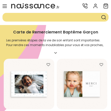
Carte de Remerciement Baptême Garçon
Les premières étapes de la vie de son enfant sont importantes.
Pour rendre ces moments inoubliables pour vous et vos proches,
il est courant d’envoyer des
faire-part
. En effet, ces petits bouts
de papier ayant pour but d’annoncer une nouvelle, peuvent être
envoyés à différents moments de la vie: lors d’une naissance,
d’un baptême ou encore d’un mariage. Naissance.fr propose
une large sélection de faire-part en tous genres. Vous y trouverez
à coup sûr le faire-part qui correspond au mieux à l’événement
que vous souhaitez annoncer. Il existe par exemple de nombreux
modèles de
faire-part de naissance fille
et de
faire-part de
naissance garçon
. Ce petit bout de papier peut aussi être envoyé
pour remercier ses proches d’avoir assisté à un événement ou
d’avoir offert des cadeaux. Notre site internet propose une large
sélection de cartes de remerciement baptême garçon.