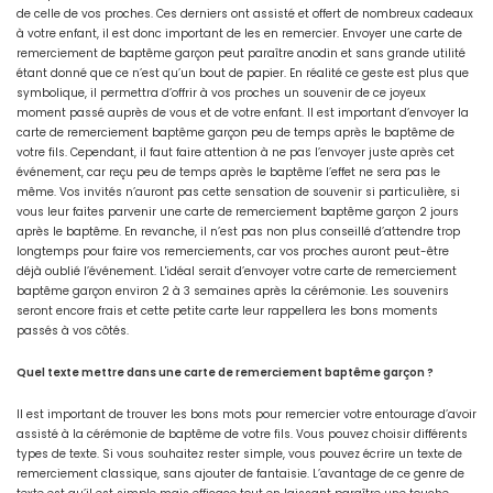
de celle de vos proches. Ces derniers ont assisté et offert de nombreux cadeaux
à votre enfant, il est donc important de les en remercier. Envoyer une carte de
remerciement de baptême garçon peut paraître anodin et sans grande utilité
étant donné que ce n’est qu’un bout de papier. En réalité ce geste est plus que
symbolique, il permettra d’offrir à vos proches un souvenir de ce joyeux
moment passé auprès de vous et de votre enfant. Il est important d’envoyer la
carte de remerciement baptême garçon peu de temps après le baptême de
votre fils. Cependant, il faut faire attention à ne pas l’envoyer juste après cet
événement, car reçu peu de temps après le baptême l’effet ne sera pas le
même. Vos invités n’auront pas cette sensation de souvenir si particulière, si
vous leur faites parvenir une carte de remerciement baptême garçon 2 jours
après le baptême. En revanche, il n’est pas non plus conseillé d’attendre trop
longtemps pour faire vos remerciements, car vos proches auront peut-être
déjà oublié l’événement. L'idéal serait d’envoyer votre carte de remerciement
baptême garçon environ 2 à 3 semaines après la cérémonie. Les souvenirs
seront encore frais et cette petite carte leur rappellera les bons moments
passés à vos côtés.
Quel texte mettre dans une carte de remerciement baptême garçon ?
Il est important de trouver les bons mots pour remercier votre entourage d’avoir
assisté à la cérémonie de baptême de votre fils. Vous pouvez choisir différents
types de texte. Si vous souhaitez rester simple, vous pouvez écrire un texte de
remerciement classique, sans ajouter de fantaisie. L’avantage de ce genre de