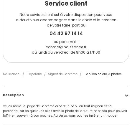
Service client
Notre service client est à votre disposition pour vous
aider et vous accompagner dans le choix et la création
de votre faire-part au
04 42 97 14 14
ou par email :
contact@naissance.fr
du lundi au vendredi de 9h00 à 17h00
Naissance
/
Papeterie
/
Signet de Baptême
/
Papillon coloré, 3 photos
Description
Ce joli marque-page de Baptême orné d'un papillon tout mignon est à
personnaliser en quelques clics avec la photo de la future baptisée pour pouvoir
l'offrir en souvenir à vos proches. Au verso, vous pourrez insérer un mot de
remerciements ainsi qu'une citation. Exemple de citation biblique : " Jésus me
conduit, il est mon ami pour toujours " ou par exemple pour un parrainage civil" Il
n'y a pas de Bonheur plus essentiel que celui de te voir grandir jour après jour."