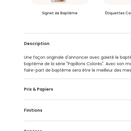
Signet de Baptême
Étiquettes C
Description
Une façon originale d'annoncer avec gaieté le baptêm
baptême de la série "Papillons Colorés". Avec son mot
faire-part de baptême sera être le meilleur des mes
texte d'annonce de votre choix selon que vous désir
touche personnelle avec une finition brillante ou ma
Prix & Papiers
de nos beaux papiers sous quelques jours accompag
toute question, n'hésitez pas à nous contacter en se
Finitions