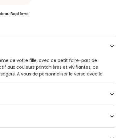
adeau Baptême
e de votre fille, avec ce petit faire-part de
if aux couleurs printanières et vivifiantes, ce
sagers. A vous de personnaliser le verso avec le
ez être classique ou tendance. Ajoutez votre
t, vous recevrez votre création imprimée sur l'un
née de belles enveloppes blanches offertes. Pour
maine hors jour férié. Dimensions : 10 x 10 cm