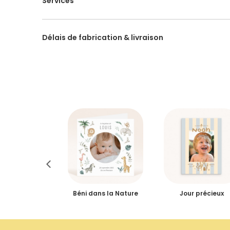
Services
Délais de fabrication & livraison
re naturel, 12
Béni dans la Nature
Jour précieux
 16,7 cm