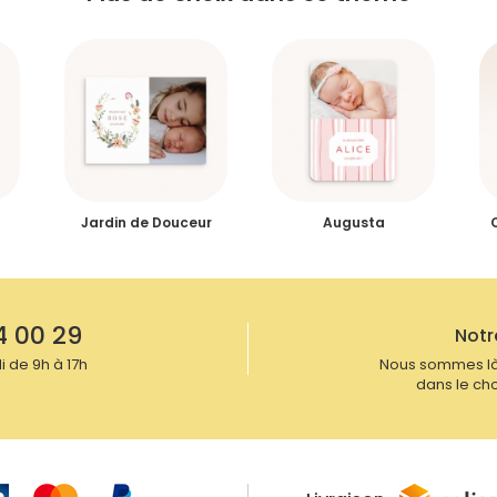
 qu'ils sont tout droit sortis de l'inventivité de
oderne, familier ou insolite, avec une déclinaison
ographie, le Faire-part de Naissance Souvenirs
rits de votre entourage. Nous portons la plus
ers, avant de confirmer vos faire-part de
ns et font des rectifications si nécessaire sur
 est 100% française et tous nos faire-part sont
iteur vous permettra de réaliser vous-même votre
itivement.
Jardin de Douceur
Augusta
4 00 29
Notr
 de 9h à 17h
Nous sommes là
dans le cho