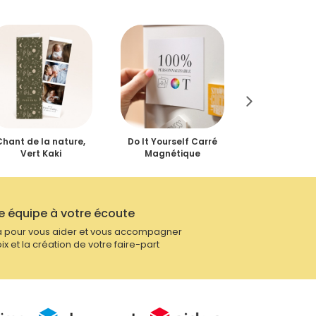
Chant de la nature,
Do It Yourself Carré
Couffin so
Vert Kaki
Magnétique
étoiles, 2 
e équipe à votre écoute
 pour vous aider et vous accompagner
ix et la création de votre faire-part