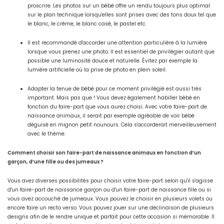
proscrire. Les photos sur un bébé offre un rendu toujours plus optimal
sur le plan technique lorsqu'elles sont prises avec des tons doux tel que
le blanc, le crème, le blanc casé, le pastel etc.
Il est recommandé d'accorder une attention particulière à la lumière
lorsque vous prenez une photo. Il est essentiel de privilégier autant que
possible une luminosité douce et naturelle. Évitez par exemple la
lumière artificielle où la prise de photo en plein soleil.
Adapter la tenue de bébé pour ce moment privilégié est aussi très
important. Mais pas que ! Vous devez également habiller bébé en
fonction du faire-part que vous aurez choisi. Avec votre faire-part de
naissance animaux, il serait par exemple agréable de voir bébé
déguisé en mignon petit nounours. Cela s'accorderait merveilleusement
avec le thème.
Comment choisir son faire-part de naissance animaux en fonction d’un
garçon, d’une fille ou des jumeaux ?
Vous avez diverses possibilités pour choisir votre faire-part selon qu'il s'agisse
d'un faire-part de naissance garçon ou d'un faire-part de naissance fille ou si
vous avez accouché de jumeaux. Vous pouvez le choisir en plusieurs volets ou
encore faire un recto verso. Vous pouvez jouer sur une déclinaison de plusieurs
designs afin de le rendre unique et parfait pour cette occasion si mémorable. Il