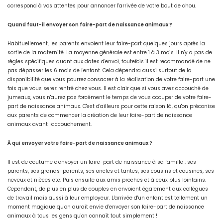
correspond à vos attentes pour annoncer l'arrivée de votre bout de chou.
Quand faut-il envoyer son faire-part de naissance animaux ?
Habituellement, les parents envoient leur faire-part quelques jours après la
sortie de la maternité. La moyenne générale est entre 1 à 3 mois. Il n'y a pas de
règles spécifiques quant aux dates d'envoi, toutefois il est recommandé de ne
pas dépasser les 6 mois de l'enfant. Cela dépendra aussi surtout de la
disponibilité que vous pourrez consacrer à la réalisation de votre faire-part une
fois que vous serez rentré chez vous. Il est clair que si vous avez accouché de
jumeaux, vous n'aurez pas forcément le temps de vous occuper de votre faire-
part de naissance animaux. C'est d'ailleurs pour cette raison là, qu'on préconise
aux parents de commencer la création de leur faire-part de naissance
animaux avant l'accouchement.
À qui envoyer votre faire-part de naissance animaux ?
Il est de coutume d'envoyer un faire-part de naissance à sa famille : ses
parents, ses grands-parents, ses oncles et tantes, ses cousins et cousines, ses
neveux et nièces etc. Puis ensuite aux amis proches et à ceux plus lointains.
Cependant, de plus en plus de couples en envoient également aux collègues
de travail mais aussi à leur employeur. L'arrivée d'un enfant est tellement un
moment magique qu'on aurait envie d'envoyer son faire-part de naissance
animaux à tous les gens qu'on connaît tout simplement !