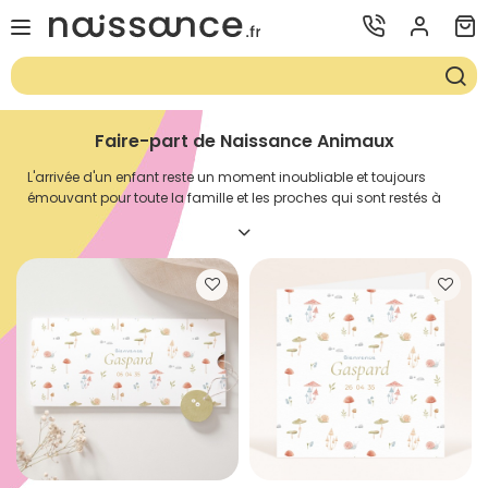
Faire-part de Naissance Animaux
L'arrivée d'un enfant reste un moment inoubliable et toujours
émouvant pour toute la famille et les proches qui sont restés à
vos côtés pendant neuf mois. C'est surtout un événement que
tous les parents ont envie de partager avec leur entourage
familial et leur cercle d'amis par le biais d'un
faire-part de
naissance
garçon
ou d'un faire-part de
naissance fille
selon le
sexe de bébé. Peu importe que tout le monde soit déjà au
courant, le faire-part de naissance reste d'usage ! Bien que
grâce aux réseaux sociaux on peut partager tous types
d'informations rapidement, la tradition reste la tradition ! Afin de
vous aider dans la réalisation de votre faire-part de naissance
animaux, nous vous prodiguons quelques conseils pour le
rendre parfait et émerveiller tout votre entourage qui attend avec
impatience des nouvelles de bébé.