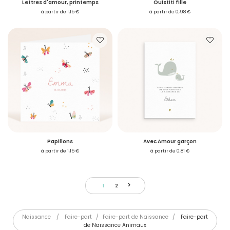
Lettres d'amour, printemps
Ouistiti fille
à partir de 1,15 €
à partir de 0,98 €
Papillons
Avec Amour garçon
à partir de 1,15 €
à partir de 0,81 €
>
1
2
Naissance
/
Faire-part
/
Faire-part de Naissance
/
Faire-part
de Naissance Animaux