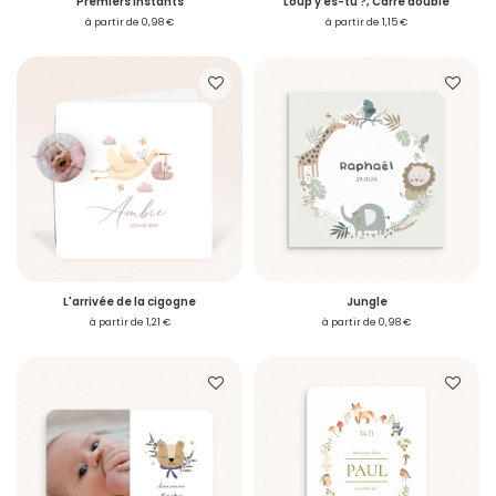
Premiers instants
Loup y es-tu ?, Carré double
à partir de 0,98 €
à partir de 1,15 €
L'arrivée de la cigogne
Jungle
à partir de 1,21 €
à partir de 0,98 €