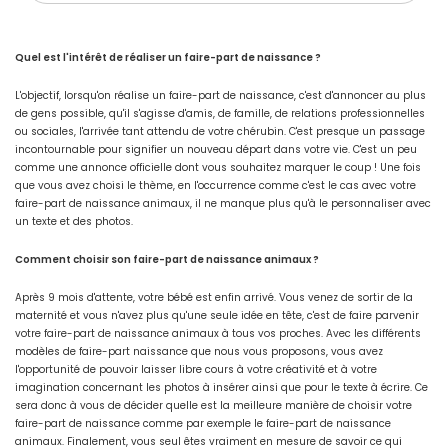
Quel est l'intérêt de réaliser un faire-part de naissance ?
L'objectif, lorsqu'on réalise un faire-part de naissance, c'est d'annoncer au plus
de gens possible, qu'il s'agisse d'amis, de famille, de relations professionnelles
ou sociales, l'arrivée tant attendu de votre chérubin. C'est presque un passage
incontournable pour signifier un nouveau départ dans votre vie. C'est un peu
comme une annonce officielle dont vous souhaitez marquer le coup ! Une fois
que vous avez choisi le thème, en l'occurrence comme c'est le cas avec votre
faire-part de naissance animaux, il ne manque plus qu'à le personnaliser avec
un texte et des photos.
Comment choisir son faire-part de naissance animaux ?
Après 9 mois d'attente, votre bébé est enfin arrivé. Vous venez de sortir de la
maternité et vous n'avez plus qu'une seule idée en tête, c'est de faire parvenir
votre faire-part de naissance animaux à tous vos proches. Avec les différents
modèles de faire-part naissance que nous vous proposons, vous avez
l'opportunité de pouvoir laisser libre cours à votre créativité et à votre
imagination concernant les photos à insérer ainsi que pour le texte à écrire. Ce
sera donc à vous de décider quelle est la meilleure manière de choisir votre
faire-part de naissance comme par exemple le faire-part de naissance
animaux. Finalement, vous seul êtes vraiment en mesure de savoir ce qui