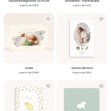
Oursonne Mignonne, 10 x 15 cm
Joli Renard - Carré double
à partir de 0,81 €
à partir de 1,15 €
Vous avez reçu un
échantillon
Voulez-vous passer commande ?
Je me connecte
Koala
Ourson des bois
Se connecter
à partir de 0,98 €
à partir de 0,81 €
Je créé mon compte