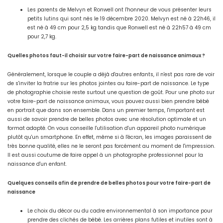
Les parents de Melvyn et Ronwell ont l'honneur de vous présenter leurs
petits lutins qui sont nés le 19 décembre 2020. Melvyn est né à 22h46, il
est né à 49 cm pour 2,5 kg tandis que Ronwell est né à 22h57 à 49 cm
pour 2,7 kg.
Quelles photos faut-il choisir sur votre faire-part de naissance animaux ?
Généralement, lorsque le couple a déjà d'autres enfants, il n'est pas rare de voir
de s'inviter la fratrie sur les photos jointes au faire-part de naissance. Le type
de photographie choisie reste surtout une question de goût. Pour une photo sur
votre faire-part de naissance animaux, vous pouvez aussi bien prendre bébé
en portrait que dans son ensemble. Dans un premier temps, l'important est
aussi de savoir prendre de belles photos avec une résolution optimale et un
format adapté. On vous conseille l'utilisation d'un appareil photo numérique
plutôt qu'un smartphone. En effet, même si à l'écran, les images paraissent de
très bonne qualité, elles ne le seront pas forcément au moment de l'impression.
Il est aussi coutume de faire appel à un photographe professionnel pour la
naissance d'un enfant.
Quelques conseils afin de prendre de belles photos pour votre faire-part de
naissance
Le choix du décor ou du cadre environnemental à son importance pour
prendre des clichés de bébé. Les arrières plans futiles et inutiles sont à