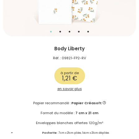
Body Liberty
Réf. : 09821-FP2-RV
à partir de
1,21 €
en savoir plus
Papier recommandé :
Papier Créasoft
Format du modèle :
7 cm x 21 cm
Enveloppes blanches offertes 120g/m²
Pochette
: 7cm x 21cm pliée, 14cm x 21cm dépliée.