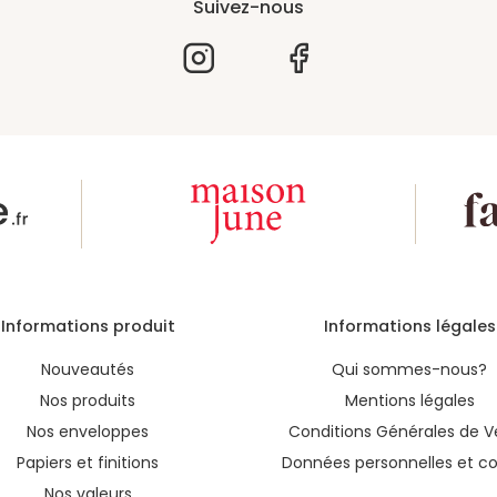
Suivez-nous
 le Faire-part de Naissance Le Petit Prince
sprits de votre entourage. Nous faisons très
de confirmer vos faire-part de naissance, opèrent
ations si nécessaire sur vos illustrations. Chez
r-dessus tout tous nos faire-part sont
diteur vous permettra d'accomplir vous-même
vre le monde de manière très facile.
Informations produit
Informations légales
Nouveautés
Qui sommes-nous?
Nos produits
Mentions légales
Nos enveloppes
Conditions Générales de V
Papiers et finitions
Données personnelles et co
Nos valeurs