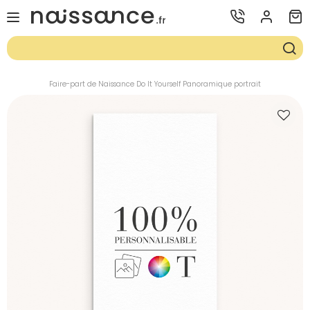
Faire-part de Naissance Do It Yourself Panoramique portrait