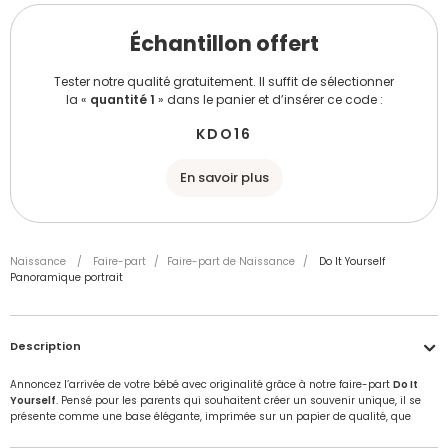
Échantillon offert
Tester notre qualité gratuitement. Il suffit de sélectionner
la «
quantité 1
» dans le panier et d’insérer ce code :
KDO16
En savoir plus
Naissance
/
Faire-part
/
Faire-part de Naissance
/
Do It Yourself
Panoramique portrait
Description
Annoncez l’arrivée de votre bébé avec originalité grâce à notre faire-part
Do It
Yourself
. Pensé pour les parents qui souhaitent créer un souvenir unique, il se
présente comme une base élégante, imprimée sur un papier de qualité, que
vous pouvez personnaliser à votre guise. Ruban délicat, photo de naissance,