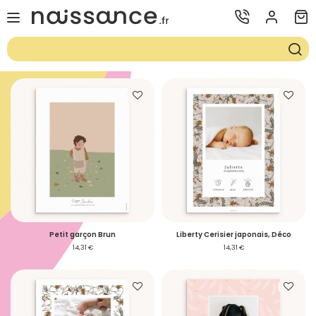
Petit garçon Brun
Liberty Cerisier japonais, Déco
14,31 €
14,31 €