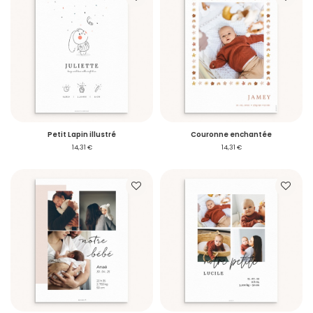
Petit Lapin illustré
Couronne enchantée
14,31 €
14,31 €
Accéder à mon compte
Vous avez reçu un
échantillon
Voulez-vous passer commande ?
Je me connecte