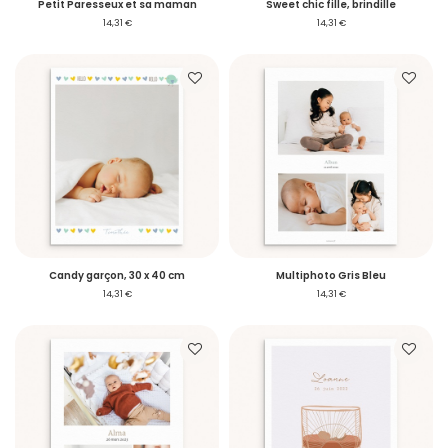
Petit Paresseux et sa maman
Sweet chic fille, brindille
14,31 €
14,31 €
Candy garçon, 30 x 40 cm
Multiphoto Gris Bleu
14,31 €
14,31 €