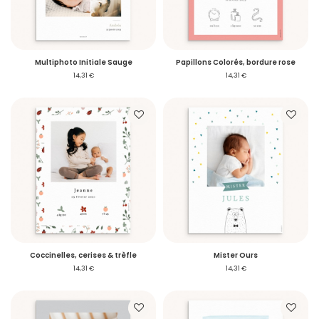
Multiphoto Initiale Sauge
Papillons Colorés, bordure rose
14,31 €
14,31 €
Coccinelles, cerises & trèfle
Mister Ours
14,31 €
14,31 €