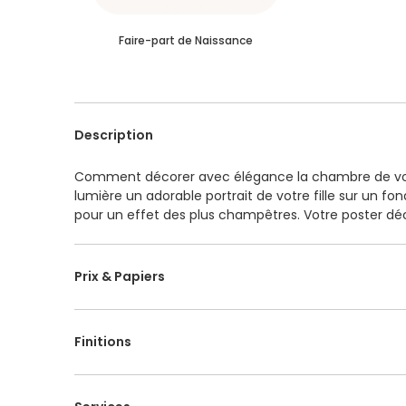
Faire-part de Naissance
Description
Comment décorer avec élégance la chambre de votre
lumière un adorable portrait de votre fille sur un f
pour un effet des plus champêtres. Votre poster d
élégant et intemporel décorera facilement n'import
de personnalisation, vous êtes invité à insérer le pré
date de naissance ; accompagné ou non d'une citati
Prix & Papiers
papiers haut de gamme au choix, sa dimension est 
Une question ? Contactez notre service client qui y
Fabrication 100% Made in France.
Finitions