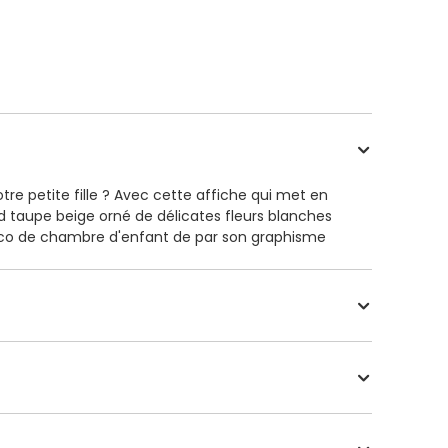
 petite fille ? Avec cette affiche qui met en
ond taupe beige orné de délicates fleurs blanches
éco de chambre d'enfant de par son graphisme
e quelle pièce de votre foyer. Via notre module
nom de votre jolie petite merveille ainsi que sa
on inspirante. Impression proposée sur plusieurs
de 30 x 40 cm. Livrée à plat sans encadrement.
 répondra avec bienveillance en semaine.