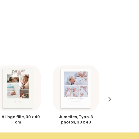
l à linge fille, 30 x 40
Jumelles, Typo, 3
Hymne à la 
cm
photos, 30 x 40
bleu gris, 