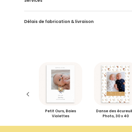
Services
Délais de fabrication & livraison
ébé garçon, 30
Petit Ours, Baies
Danse des écureuil
x 40 cm
Violettes
Photo, 30 x 40