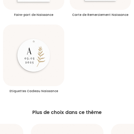
Se connecter
Faire-part de Naissance
Carte de Remerciement Naissance
Je créé mon compte
Délais de livraison des commandes
Plus d’info
Délais de livraison des échantillons
Etiquettes Cadeau Naissance
Plus de choix dans ce thème
S'inscrire