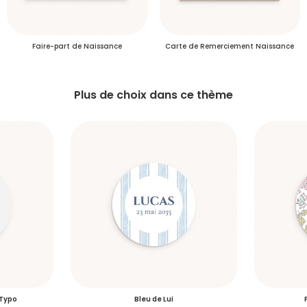
Délais de livraison des commandes
Faire-part de Naissance
Carte de Remerciement Naissance
Plus d’info
Plus de choix dans ce thème
Délais de livraison des échantillons
S'inscrire
 Typo
Bleu de Lui