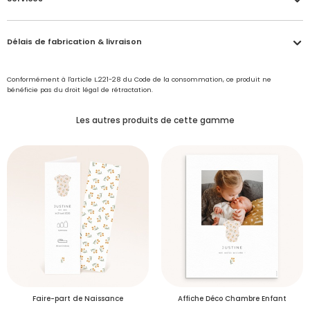
Délais de fabrication & livraison
Conformément à l'article L.221-28 du Code de la consommation, ce produit ne
Accéder à mon compte
bénéficie pas du droit légal de rétractation.
Option tranquillité
Délais de fabrication et de traitement de votre
Les autres produits de cette gamme
9€ TTC seulement
Vous avez reçu un
échantillon
papèterie
Voulez-vous passer commande ?
Pour une création sans fausse note !
Avec l'option "tranquillité", orthographe et mise en page sont
vérifiées avant impression.
Je me connecte
Se connecter
Faire-part de Naissance
Affiche Déco Chambre Enfant