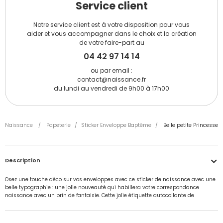
Service client
Notre service client est à votre disposition pour vous
aider et vous accompagner dans le choix et la création
de votre faire-part au
04 42 97 14 14
ou par email :
contact@naissance.fr
du lundi au vendredi de 9h00 à 17h00
Naissance
/
Papeterie
/
Sticker Enveloppe Baptême
/
Belle petite Princesse
Description
Osez une touche déco sur vos enveloppes avec ce sticker de naissance avec une
belle typographie : une jolie nouveauté qui habillera votre correspondance
naissance avec un brin de fantaisie. Cette jolie étiquette autocollante de
naissance assortie au faire part de la série Belle petite Princesse sera facile à
personnaliser avec le prénom de votre princesse en quelques clics. Ce sticker
rond de naissance au fond tout en élégance mesure 4,5 cm de diamètre. Lot de