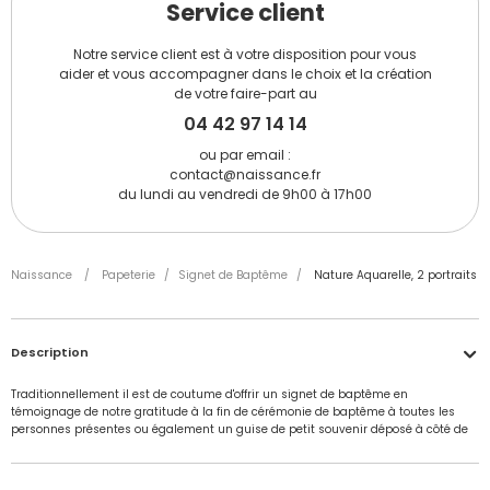
Service client
Notre service client est à votre disposition pour vous
aider et vous accompagner dans le choix et la création
de votre faire-part au
04 42 97 14 14
ou par email :
contact@naissance.fr
du lundi au vendredi de 9h00 à 17h00
Naissance
/
Papeterie
/
Signet de Baptême
/
Nature Aquarelle, 2 portraits
Description
Traditionnellement il est de coutume d'offrir un signet de baptême en
témoignage de notre gratitude à la fin de cérémonie de baptême à toutes les
personnes présentes ou également un guise de petit souvenir déposé à côté de
l'assiette de chaque convive lors du repas. Personnalisez facilement avec notre
module de création ludique ce signet en insérant photos et textes de votre choix.
Avec ce joli marque-page de bapteme assorti à la série "Nature Aquarelle", vous