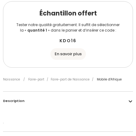
Échantillon offert
Tester notre qualité gratuitement. Il suffit de sélectionner
la «
quantité 1
» dans le panier et d’insérer ce code :
KDO16
En savoir plus
Naissance
/
Faire-part
/
Faire-part de Naissance
/
Mobile d'Afrique
Description
Accéder à mon compte
.
Que l'on devine dans votre superbe ventre bombé un, deux, trois enfants ou plus,
Vernis brillant
Échantillon personnalisé offert
Délais de fabrication et de traitement de votre