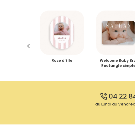
ique, dorure &
Rose d'Elle
Welcome Baby Bro
Photo
Rectangle simpl
04 22 8
du Lundi au Vendredi