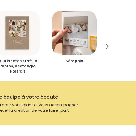
ultiphotos Kraft, 9
Séraphin
Bouille Cr
Photos, Rectangle
Portrait
e équipe à votre écoute
 pour vous aider et vous accompagner
ix et la création de votre faire-part