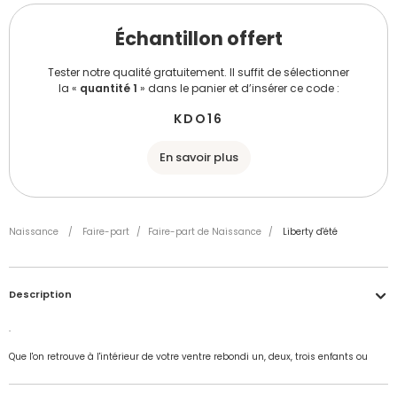
Échantillon offert
Tester notre qualité gratuitement. Il suffit de sélectionner
la «
quantité 1
» dans le panier et d’insérer ce code :
KDO16
En savoir plus
Naissance
/
Faire-part
/
Faire-part de Naissance
/
Liberty d'été
Description
.
Que l'on retrouve à l'intérieur de votre ventre rebondi un, deux, trois enfants ou
plus, ca y est enfin, nous y sommes, votre merveille sera sans tarder parmi nous.
C'est donc sur le champs que vous devez entamer votre Faire-part de Naissance