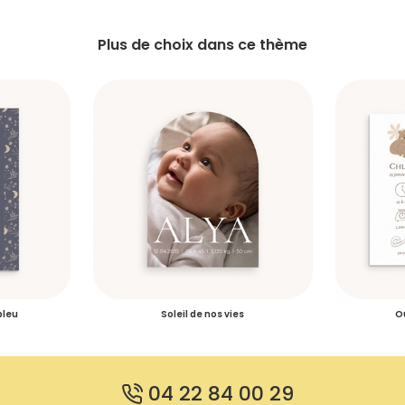
Plus de choix dans ce thème
bleu
Soleil de nos vies
O
04 22 84 00 29