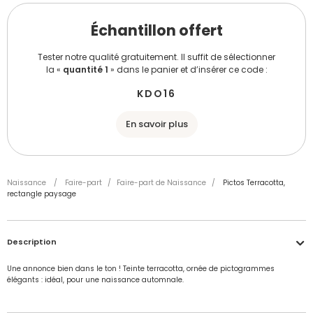
Échantillon offert
Tester notre qualité gratuitement. Il suffit de sélectionner
la «
quantité 1
» dans le panier et d’insérer ce code :
KDO16
En savoir plus
Naissance
/
Faire-part
/
Faire-part de Naissance
/
Pictos Terracotta,
rectangle paysage
Description
Une annonce bien dans le ton ! Teinte terracotta, ornée de pictogrammes
élégants : idéal, pour une naissance automnale.
Que l'on trouve à l'intérieur de votre ventre rebondi un, deux, trois enfants ou plus,