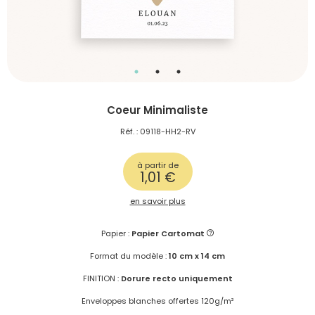
Coeur Minimaliste
Réf. : 09118-HH2-RV
à partir de
1,01 €
en savoir plus
Papier :
Papier Cartomat
Format du modèle :
10 cm x 14 cm
FINITION :
Dorure recto uniquement
Enveloppes blanches offertes 120g/m²