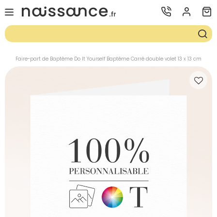
Faire-part de Baptême Do It Yourself Baptême Carré double volet 13 x 13 cm