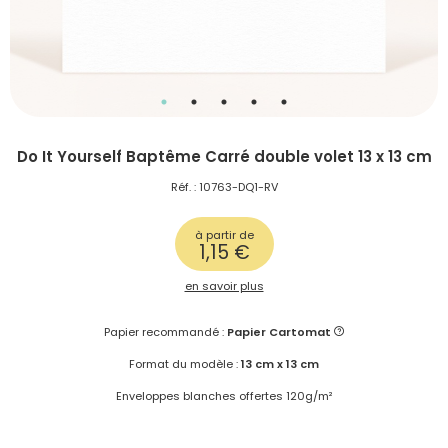
Do It Yourself Baptême Carré double volet 13 x 13 cm
Réf. : 10763-DQ1-RV
à partir de
1,15 €
en savoir plus
Papier recommandé :
Papier Cartomat
Format du modèle :
13 cm x 13 cm
Enveloppes blanches offertes 120g/m²