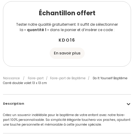
Échantillon offert
Tester notre qualité gratuitement. Il suffit de sélectionner
la «
quantité 1
» dans le panier et d’insérer ce code :
KDO16
En savoir plus
Naissance
/
Faire-part
/
Faire-part de Baptême
/
Do It Yourself Baptême
Carré double volet 13 x 13 cm
Description
Créez un souvenir indélébile pour le baptême de votre enfant avec notre faire-
part 100% personnalisable. Sa simplicité élégante touchera vos proches, ajoutant
une touche personnelle et mémorable à cette journée spéciale.