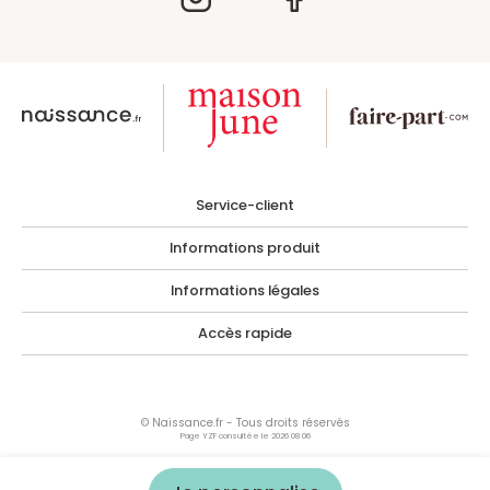
Service-client
Informations produit
Informations légales
Accès rapide
© Naissance.fr - Tous droits réservés
Page YZF consultée le 2026 08 06
Les photographies, images, illustrations, logos ainsi que toutes œuvres intégrées
dans le site sont la propriété de Naissance.fr ou de tiers ayant autorisés Naissance.fr