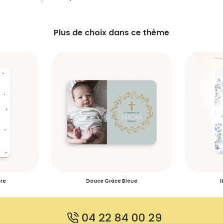
Plus de choix dans ce thème
ure
Douce Grâce Bleue
H
04 22 84 00 29