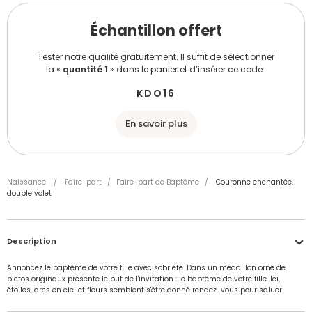
Échantillon offert
Tester notre qualité gratuitement. Il suffit de sélectionner
la «
quantité 1
» dans le panier et d’insérer ce code :
KDO16
En savoir plus
Naissance
/
Faire-part
/
Faire-part de Baptême
/
Couronne enchantée,
double volet
Description
Annoncez le baptême de votre fille avec sobriété. Dans un médaillon orné de
pictos originaux présente le but de l'invitation : le baptême de votre fille. Ici,
étoiles, arcs en ciel et fleurs semblent s'être donné rendez-vous pour saluer
l'évènement familial de l'année. A vous de personnalisez ce faire-part baptême