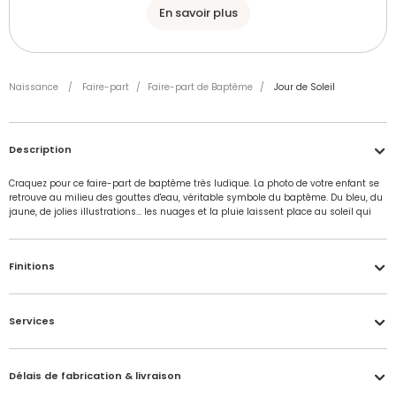
En savoir plus
Naissance
/
Faire-part
/
Faire-part de Baptême
/
Jour de Soleil
Description
Craquez pour ce faire-part de baptême très ludique. La photo de votre enfant se
retrouve au milieu des gouttes d'eau, véritable symbole du baptême. Du bleu, du
jaune, de jolies illustrations... les nuages et la pluie laissent place au soleil qui
illuminera le baptême de votre enfant !
Finitions
Accéder à mon compte
Vernis brillant
Échantillon personnalisé offert
Délais de fabrication et de traitement de votre
Services
Donnez peps et éclat à vos photos ! Le vernis brillant sublime vos
Créez la carte de votre choix dans le studio de personnalisation,
Vous avez reçu un
échantillon
papèterie
KDO16
photos tout en les protégeant de l’usure naturelle du temps grâce
puis choisissez la quantité 1, et entrez le code
dans votre
Voulez-vous passer commande ?
au pelliculage anti-UV appliqué sur le papier. Effet « tirage photo »
panier. Valable une seule fois par foyer, non cumulable avec
garanti !
Délais de fabrication & livraison
d'autres offres en cours.
Je me connecte