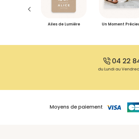
t Yourself
Ailes de Lumière
Un Moment Précie
e Rectangle
ortrait
04 22 8
du Lundi au Vendredi
Moyens de paiement