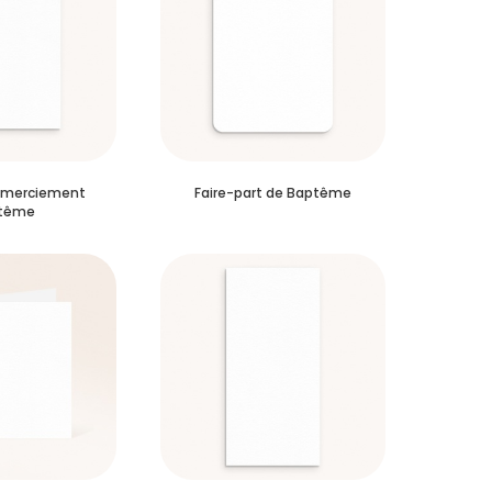
emerciement
Faire-part de Baptême
tême