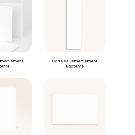
emerciement
Carte de Remerciement
tême
Baptême