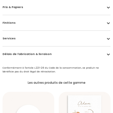
Prix & Papiers
Finitions
Services
Délais de fabrication & livraison
Conformément à l'article L.221-28 du Code de la consommation, ce produit ne
bénéficie pas du droit légal de rétractation.
Les autres produits de cette gamme
Accéder à mon compte
Vernis brillant
Échantillon personnalisé offert
Délais de fabrication et de traitement de votre