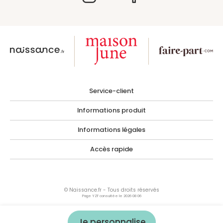
Service-client
Informations produit
Informations légales
Accès rapide
© Naissance.fr - Tous droits réservés
Page YZF consultée le 2026 08 06
Les photographies, images, illustrations, logos ainsi que toutes œuvres intégrées
dans le site sont la propriété de Naissance.fr ou de tiers ayant autorisés Naissance.fr
à les utiliser.