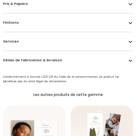
Prix & Papiers
Finitions
Services
Délais de fabrication & livraison
Conformément à l'article L.221-28 du Code de la consommation, ce produit ne
bénéficie pas du droit légal de rétractation.
Les autres produits de cette gamme
Accéder à mon compte
Vernis brillant
Échantillon personnalisé offert
Délais de fabrication et de traitement de votre
Donnez peps et éclat à vos photos ! Le vernis brillant sublime vos
Créez la carte de votre choix dans le studio de personnalisation,
Vous avez reçu un
échantillon
papèterie