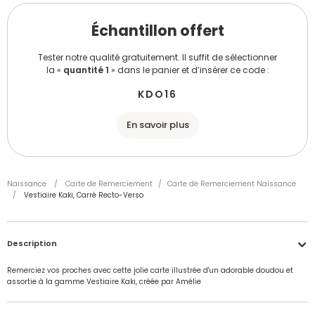
Échantillon offert
Tester notre qualité gratuitement. Il suffit de sélectionner
la «
quantité 1
» dans le panier et d’insérer ce code :
KDO16
En savoir plus
Naissance
/
Carte de Remerciement
/
Carte de Remerciement Naissance
/
Vestiaire Kaki, Carré Recto-Verso
Description
Remerciez vos proches avec cette jolie carte illustrée d'un adorable doudou et
assortie à la gamme Vestiaire Kaki, créée par Amélie