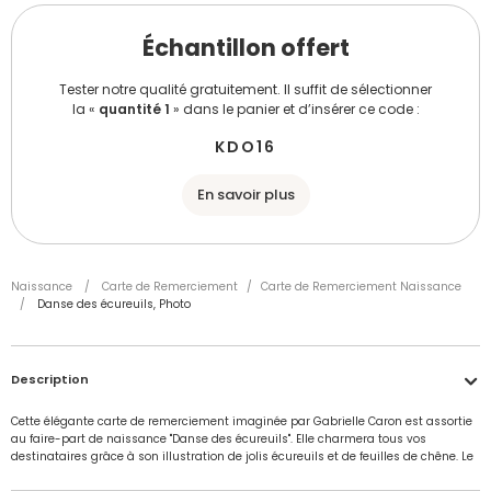
Échantillon offert
Tester notre qualité gratuitement. Il suffit de sélectionner
la «
quantité 1
» dans le panier et d’insérer ce code :
KDO16
En savoir plus
Naissance
/
Carte de Remerciement
/
Carte de Remerciement Naissance
/
Danse des écureuils, Photo
Description
Cette élégante carte de remerciement imaginée par Gabrielle Caron est assortie
au faire-part de naissance "Danse des écureuils". Elle charmera tous vos
destinataires grâce à son illustration de jolis écureuils et de feuilles de chêne. Le
recto met en lumière le doux portrait de vos jumeaux, tandis que le verso, de