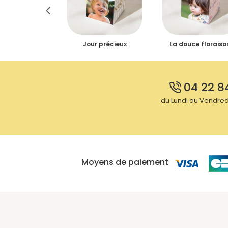
euse journée
Jour précieux
La douce floraiso
04 22 8
du Lundi au Vendredi
Moyens de paiement