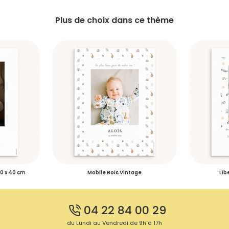
Plus de choix dans ce thème
30 x 40 cm
Mobile Bois Vintage
Lib
04 22 84 00 29
du Lundi au Vendredi de 9h à 17h