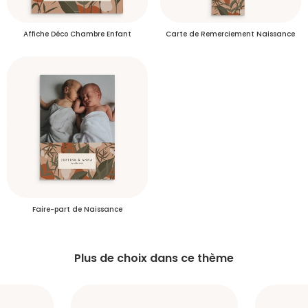
Se connecter
Affiche Déco Chambre Enfant
Carte de Remerciement Naissance
Je créé mon compte
Délais de livraison des commandes
Plus d’info
Délais de livraison des échantillons
Faire-part de Naissance
Plus de choix dans ce thème
S'inscrire