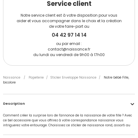
Service client
Notre service client est à votre disposition pour vous
aider et vous accompagner dans le choix et la création
de votre faire-part au
04 42 97 14 14
ou par email :
contact@naissance.fr
du lundi au vendredi de 9h00 à 17h00
Naissance
/
Papeterie
/
Sticker Enveloppe Naissance
/
Notre bébé Fille,
bicolore
Description
Comment créer la surprise lors de l'annonce de la naissance de votre fille ? Avec
ce bel accessoire que vous offrirez à votre correspondance naissance vous
intriguerez votre entourage. Choisissez ce sticker de naissance rond, assorti au
faire-part naissance "Notre bébé Fille" pour célébrer l'arrivée de votre fille. Cette
étiquette autocollante bicolore, au fond rose et blanc, met en lumière une