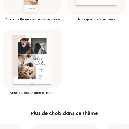
Se connecter
Je créé mon compte
Carte de Remerciement Naissance
Faire-part de Naissance
Délais de livraison des commandes
Plus d’info
Délais de livraison des échantillons
Affiche Déco Chambre Enfant
S'inscrire
Plus de choix dans ce thème