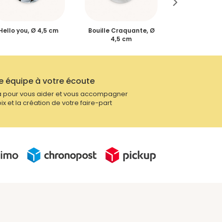
Hello you, Ø 4,5 cm
Bouille Craquante, Ø
Pictos Primero
4,5 cm
cm
e équipe à votre écoute
 pour vous aider et vous accompagner
ix et la création de votre faire-part