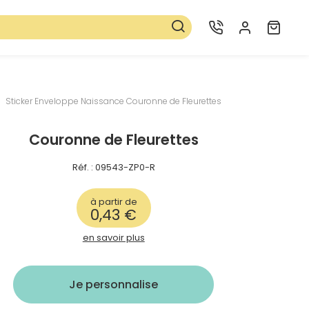
otre papèterie
Sticker Enveloppe Naissance Couronne de Fleurettes
Couronne de Fleurettes
 sont vérifiées avant impression.
Réf. : 09543-ZP0-R
à partir de
0,43 €
en savoir plus
Plus d’info