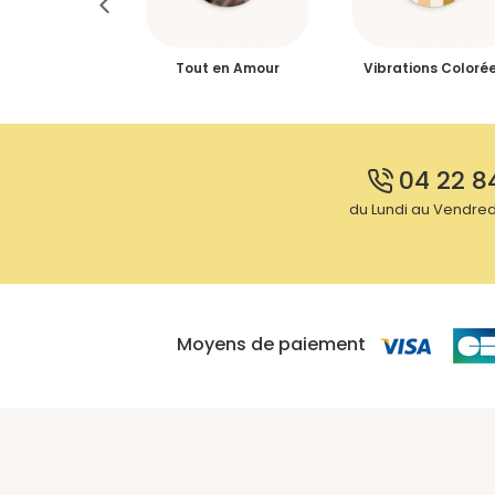
les, cerises &
Tout en Amour
Vibrations Coloré
es, Jumelles
04 22 8
du Lundi au Vendredi
Moyens de paiement