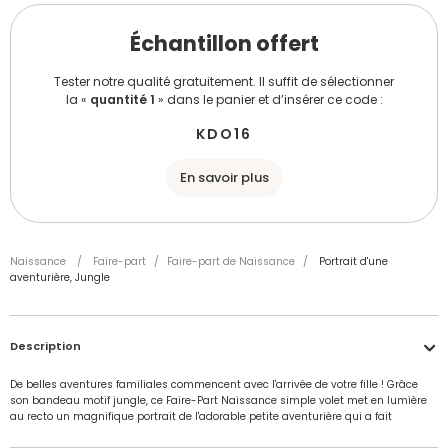
Échantillon offert
Tester notre qualité gratuitement. Il suffit de sélectionner
la «
quantité 1
» dans le panier et d’insérer ce code :
KDO16
En savoir plus
Naissance
/
Faire-part
/
Faire-part de Naissance
/
Portrait d'une
aventurière, Jungle
Description
De belles aventures familiales commencent avec l'arrivée de votre fille ! Grâce
son bandeau motif jungle, ce Faire-Part Naissance simple volet met en lumière
au recto un magnifique portrait de l'adorable petite aventurière qui a fait
irruption dans votre vie ainsi que son doux prénom. Au verso de cette jolie carte