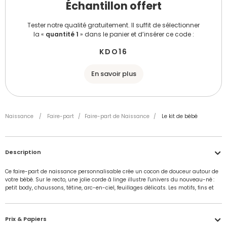
Échantillon offert
Tester notre qualité gratuitement. Il suffit de sélectionner
la «
quantité 1
» dans le panier et d’insérer ce code :
KDO16
En savoir plus
Naissance
/
Faire-part
/
Faire-part de Naissance
/
Le kit de bébé
Description
Ce faire-part de naissance personnalisable crée un cocon de douceur autour de
votre bébé. Sur le recto, une jolie corde à linge illustre l'univers du nouveau-né :
petit body, chaussons, tétine, arc-en-ciel, feuillages délicats. Les motifs, fins et
poétiques, installent une ambiance bohème, idéale pour annoncer l'arrivée de
votre enfant avec tendresse.
Prix & Papiers
La palette de couleurs naturelles – beige, vert doux, touches de terracotta –