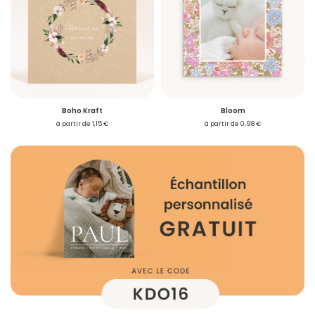
Se connecter
Je créé mon compte
Boho Kraft
Bloom
à partir de 1,15 €
à partir de 0,98 €
S'inscrire