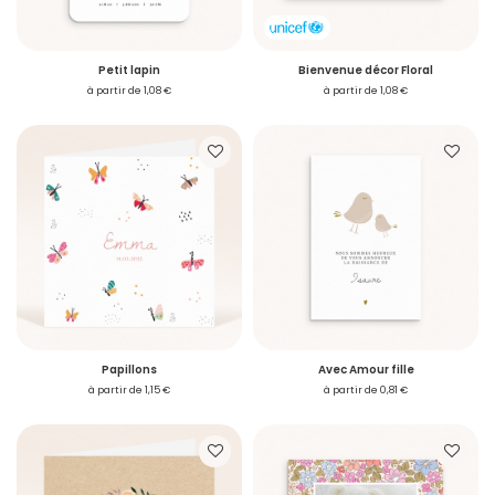
Petit lapin
Bienvenue décor Floral
à partir de 1,08 €
à partir de 1,08 €
Accéder à mon compte
Vous avez reçu un
échantillon
Voulez-vous passer commande ?
Je me connecte
Papillons
Avec Amour fille
à partir de 1,15 €
à partir de 0,81 €