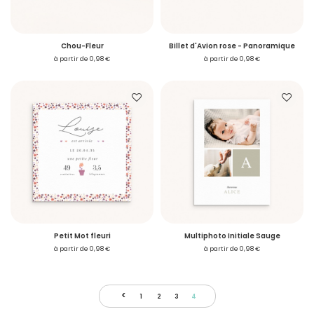
Chou-Fleur
Billet d'Avion rose - Panoramique
à partir de 0,98 €
à partir de 0,98 €
Petit Mot fleuri
Multiphoto Initiale Sauge
à partir de 0,98 €
à partir de 0,98 €
<
1
2
3
4