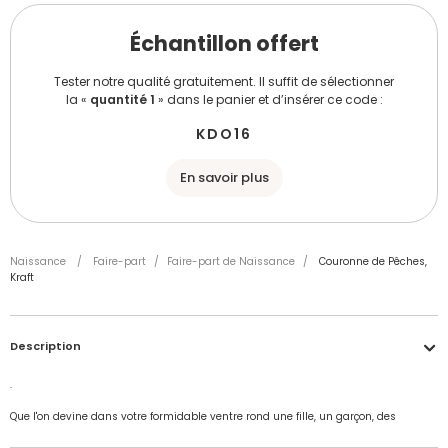
Échantillon offert
Tester notre qualité gratuitement. Il suffit de sélectionner
la «
quantité 1
» dans le panier et d’insérer ce code :
KDO16
En savoir plus
Naissance
/
Faire-part
/
Faire-part de Naissance
/
Couronne de Pêches,
Kraft
Description
.
Que l'on devine dans votre formidable ventre rond une fille, un garçon, des
jumeaux ou pourquoi pas des triplés, ca y est, nous y sommes, votre nouveau-né