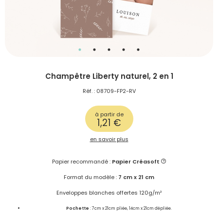
Champêtre Liberty naturel, 2 en 1
Réf. : 08709-FP2-RV
à partir de
1,21 €
en savoir plus
Papier recommandé :
Papier Créasoft
Format du modèle :
7 cm x 21 cm
Enveloppes blanches offertes 120g/m²
Pochette
: 7cm x 21cm pliée, 14cm x 21cm dépliée.