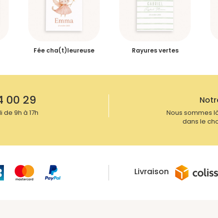
rage. Nous faisons très attention à vos créations.
 naissance, réalisent une relecture de vos
e sur vos photographies. Chez Naissance.fr, la
 tous nos faire-part sont à personnaliser à
a de faire vous-même votre Faire-part de
Fée cha(t)leureuse
Rayures vertes
4 00 29
Notr
 de 9h à 17h
Nous sommes là
dans le cho
Livraison