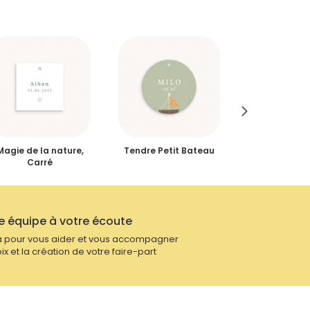
Magie de la nature,
Tendre Petit Bateau
Petite Mont
Carré
e équipe à votre écoute
 pour vous aider et vous accompagner
ix et la création de votre faire-part