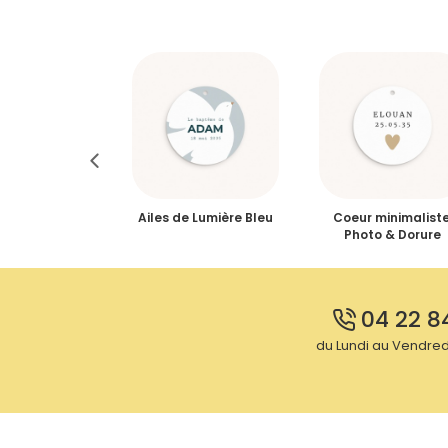
re Kaki, Bords
Ailes de Lumière Bleu
Coeur minimaliste
iseautés
Photo & Dorure
04 22 8
du Lundi au Vendredi