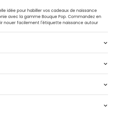
elle idée pour habiller vos cadeaux de naissance
armonie avec la gamme Bouque Pop. Commandez en
r nouer facilement l'étiquette naissance autour
 : 4,5 cm de côté, pré-perforées et vendues par
onnelle de l'échantillon personnalisé.