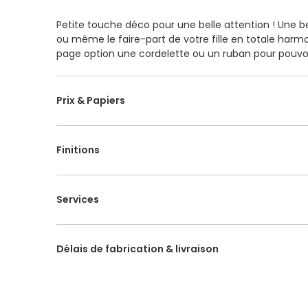
Petite touche déco pour une belle attention ! Une b
ou même le faire-part de votre fille en totale h
page option une cordelette ou un ruban pour pouvoi
du faire-part ou d'un cadeau naissance. Dimensions
15 exemplaires. Produit non éligible à l'offre promoti
Prix & Papiers
Finitions
Services
Délais de fabrication & livraison