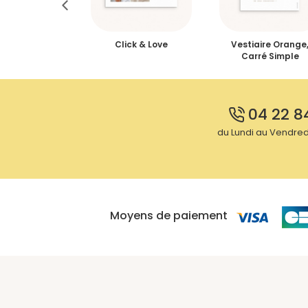
les, cerises &
Click & Love
Vestiaire Orange
es, Jumelles
Carré Simple
04 22 8
du Lundi au Vendredi
Moyens de paiement