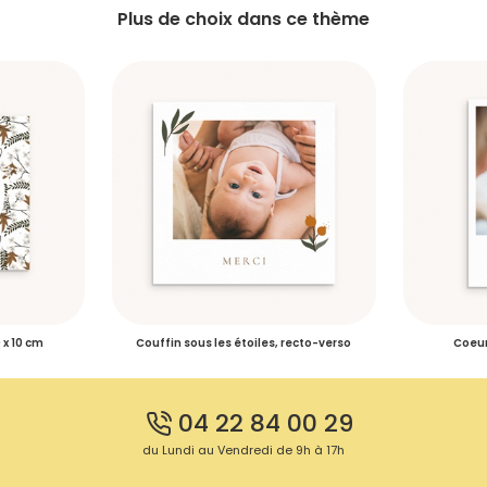
Plus de choix dans ce thème
0 x 10 cm
Couffin sous les étoiles, recto-verso
Coeur
04 22 84 00 29
du Lundi au Vendredi de 9h à 17h