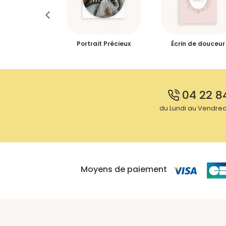
otos Jumeaux,
Portrait Précieux
Écrin de douceur
 volets
04 22 8
du Lundi au Vendredi
Moyens de paiement