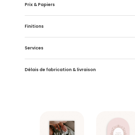
fermé : 12 cm x 10 cm. Enveloppes blanches offertes
Prix & Papiers
Finitions
Services
Délais de fabrication & livraison