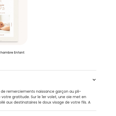
Chambre Enfant
te de remerciements naissance garçon au pli-
votre gratitude. Sur le 1er volet, une oie met en
ilé aux destinataires le doux visage de votre fils. A
acilement sur le volet de droite votre plus beau
sion sur papier créasoft conseillée. Dimensions