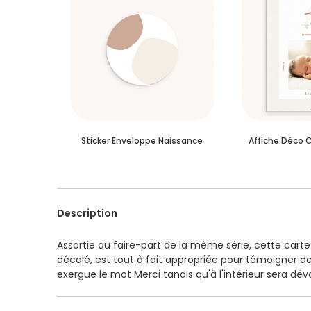
Sticker Enveloppe Naissance
Affiche Déco 
Description
Assortie au faire-part de la même série, cette car
décalé, est tout à fait appropriée pour témoigner de 
exergue le mot Merci tandis qu'à l'intérieur sera dévo
l'aide du studio de création, vous mettrez en page f
texte mis en lumière par un doux fond beige. Impres