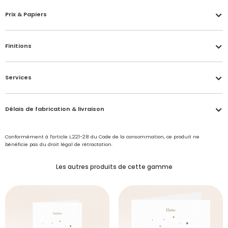
Prix & Papiers
Finitions
Services
Délais de fabrication & livraison
Conformément à l'article L.221-28 du Code de la consommation, ce produit ne
bénéficie pas du droit légal de rétractation.
Les autres produits de cette gamme
Accéder à mon compte
Vernis brillant
Échantillon personnalisé offert
Délais de fabrication et de traitement de votre