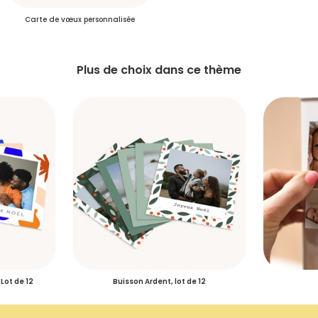
design, motifs) de vos cartes de voeux. Elégante et raffinée cette
Délais de livraison des commandes
Carte de vœux personnalisée
option n’est disponible que sur certains modèles.
Plus de choix dans ce thème
Plus d’info
Délais de livraison des échantillons
S'inscrire
Lot de 12
Buisson Ardent, lot de 12