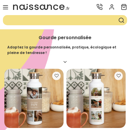
Gourde personnalisée
Adoptez la gourde personnalisée, pratique, écologique et
pleine de tendresse !
Ajoutez un
prénom
, un
mot doux
ou un
joli dessin
pour créer une
bouteille unique, à l’image de votre famille.
Parfaite pour
les sorties avec bébé
,
l’école
,
le bureau
ou les
moments en famille
, elle vous accompagne partout.
Grâce à sa conception de
haute qualité
, elle garde vos
boissons à la bonne température tout au long de la journée.
Un
cadeau utile et plein d’amour
, à offrir à vos proches ou à
vous-même — parce que chaque gorgée peut rappeler un joli
souvenir.