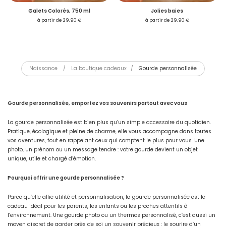
Galets Colorés, 750 ml
Jolies baies
à partir de 29,90 €
à partir de 29,90 €
Se connecter
Naissance
/
La boutique cadeaux
/
Gourde personnalisée
Je créé mon compte
Gourde personnalisée, emportez vos souvenirs partout avec vous
La gourde personnalisée est bien plus qu’un simple accessoire du quotidien.
Pratique, écologique et pleine de charme, elle vous accompagne dans toutes
vos aventures, tout en rappelant ceux qui comptent le plus pour vous. Une
photo, un prénom ou un message tendre : votre gourde devient un objet
unique, utile et chargé d’émotion.
Pourquoi offrir une gourde personnalisée ?
Parce qu’elle allie utilité et personnalisation, la gourde personnalisée est le
cadeau idéal pour les parents, les enfants ou les proches attentifs à
l’environnement. Une gourde photo ou un thermos personnalisé, c’est aussi un
moyen discret de garder près de soi un souvenir précieux : le sourire d’un