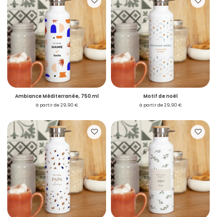
Ambiance Méditerranée, 750 ml
Motif de noël
à partir de 29,90 €
à partir de 29,90 €
Accéder à mon compte
Vous avez reçu un
échantillon
Voulez-vous passer commande ?
Je me connecte